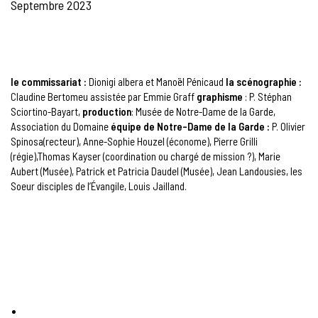
Septembre 2023
le commissariat :
Dionigi albera et Manoël Pénicaud
la scénographie :
Claudine Bertomeu assistée par Emmie Graff
graphisme
: P. Stéphan
Sciortino-Bayart,
production
: Musée de Notre-Dame de la Garde,
Association du Domaine
équipe de Notre-Dame de la Garde :
P. Olivier
Spinosa(recteur), Anne-Sophie Houzel (économe), Pierre Grilli
(régie),Thomas Kayser (coordination ou chargé de mission ?), Marie
Aubert (Musée), Patrick et Patricia Daudel (Musée), Jean Landousies, les
Soeur disciples de l’Évangile, Louis Jailland.